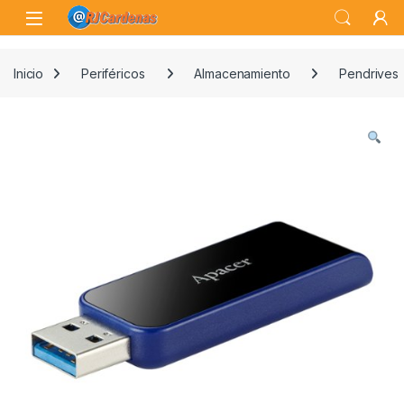
Skip to navigation
Skip to content
Open
Inicio
Periféricos
Almacenamiento
Pendrives