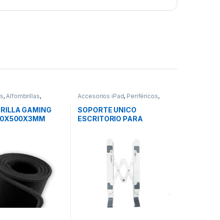
os
,
Alfombrillas
,
Accesorios iPad
,
Periféricos
,
s
Soportes iPad
RILLA GAMING
SOPORTE UNICO
00X500X3MM
ESCRITORIO PARA
GPCXXL
TABLET O PORTATIL