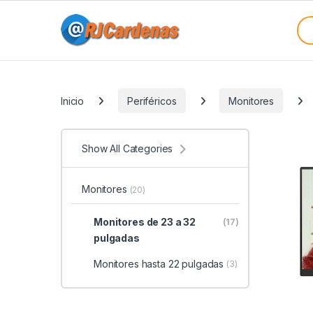
Skip to navigation
Skip to content
Sea
Categories
Inicio
Periféricos
Monitores
Show All Categories
Monitores
(20)
Monitores de 23 a 32
(17)
pulgadas
Monitores hasta 22 pulgadas
(3)