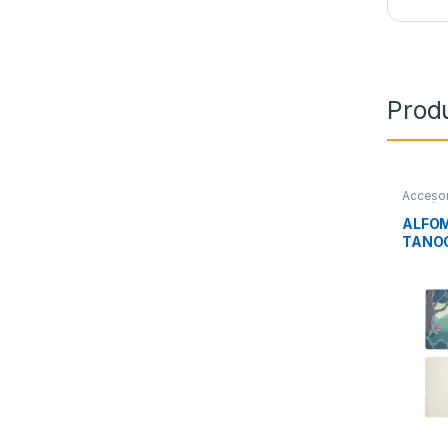
Prod
Accesor
Perifér
ALFOM
TANOO