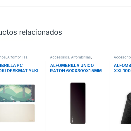
uctos relacionados
ios
,
Alfombrillas
,
Accesorios
,
Alfombrillas
,
Accesori
icos
Periféricos
Periférico
BRILLA PC
ALFOMBRILLA UNICO
ALFOMB
KI DESKMAT YUKI
RATON 600X300X1.5MM
XXL 10
SAVIO 