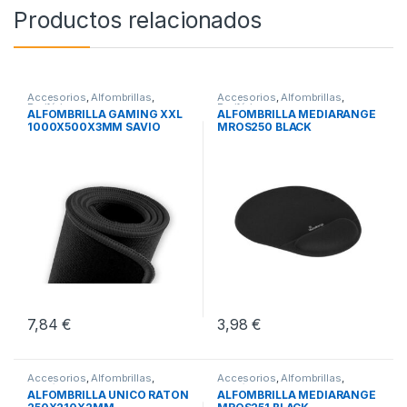
Productos relacionados
Accesorios
,
Alfombrillas
,
Accesorios
,
Alfombrillas
,
Periféricos
Periféricos
ALFOMBRILLA GAMING XXL
ALFOMBRILLA MEDIARANGE
1000X500X3MM SAVIO
MROS250 BLACK
GPCXXL
7,84
€
3,98
€
Accesorios
,
Alfombrillas
,
Accesorios
,
Alfombrillas
,
Periféricos
Periféricos
ALFOMBRILLA UNICO RATON
ALFOMBRILLA MEDIARANGE