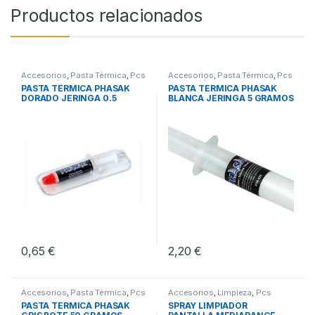
Productos relacionados
Accesorios
,
Pasta Térmica
,
Pcs
Accesorios
,
Pasta Térmica
,
Pcs
Integración
Integración
PASTA TÉRMICA PHASAK
PASTA TERMICA PHASAK
DORADO JERINGA 0.5
BLANCA JERINGA 5 GRAMOS
GRAMOS
0,65
€
2,20
€
Accesorios
,
Pasta Térmica
,
Pcs
Accesorios
,
Limpieza
,
Pcs
Integración
Integración
PASTA TERMICA PHASAK
SPRAY LIMPIADOR