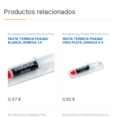
Productos relacionados
Accesorios
,
Pasta Térmica
,
Pcs
Accesorios
,
Pasta Térmica
,
Pcs
Integración
Integración
PASTA TERMICA PHASAK
PASTA TÉRMICA PHASAK
BLANCA JERINGA 1.5
GRIS-PLATA JERINGA 0.5
GRAMOS
GRAMOS
0,47
€
0,62
€
Accesorios
,
Limpieza
,
Pcs
Accesorios
,
Pasta Térmica
,
Pcs