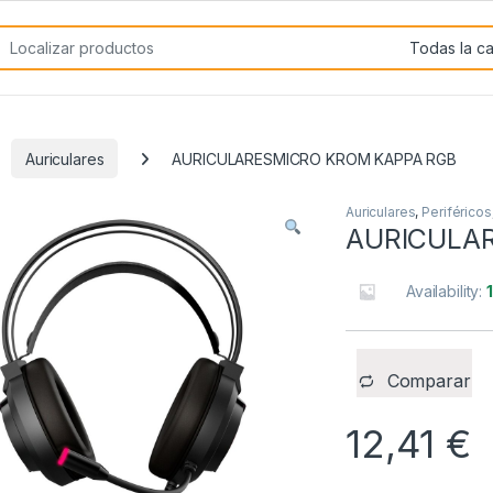
rch for:
Auriculares
AURICULARESMICRO KROM KAPPA RGB
Auriculares
,
Periféricos
AURICULA
Availability:
Comparar
12,41
€