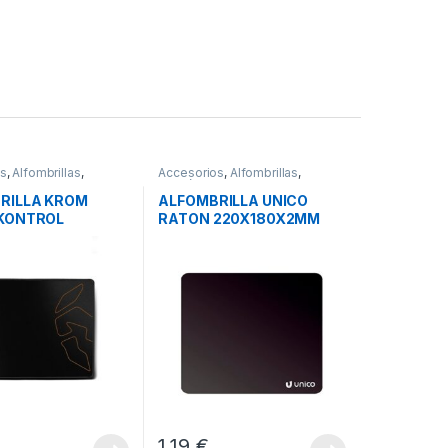
os
,
Alfombrillas
,
Accesorios
,
Alfombrillas
,
s
Periféricos
RILLA KROM
ALFOMBRILLA UNICO
KONTROL
RATON 220X180X2MM
€
1,19
€