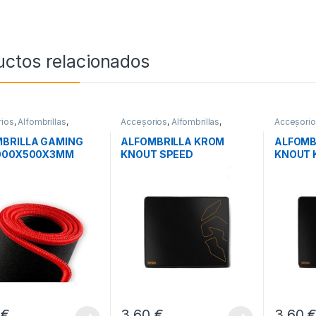
uctos relacionados
ios
,
Alfombrillas
,
Accesorios
,
Alfombrillas
,
Accesori
icos
Periféricos
Periférico
BRILLA GAMING
ALFOMBRILLA KROM
ALFOMB
1000X500X3MM
KNOUT SPEED
KNOUT 
 GTDXXL
8
€
3,60
€
3,60