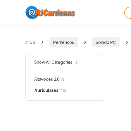
Skip to navigation
Skip to content
Sea
Categories
Inicio
Periféricos
Sonido PC
Show All Categories
Altavoces 2.0
(3)
Auriculares
(12)