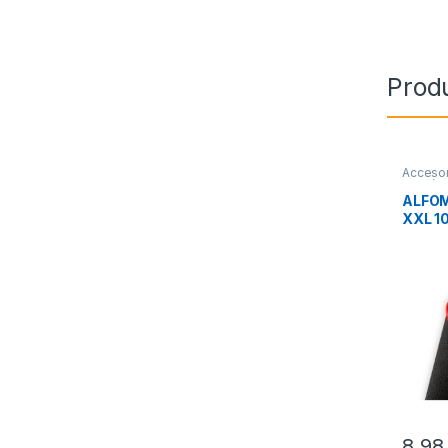
Prod
Accesor
Perifér
ALFOM
XXL 
SAVIO
8,9