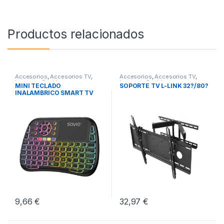
Productos relacionados
Accesorios
,
Accesorios TV
,
Accesorios
,
Accesorios TV
,
Imagen y Sonido
Imagen y Sonido
MINI TECLADO
SOPORTE TV L-LINK 32?/80?
INALAMBRICO SMART TV
SAVIO KW-04
9,66
€
32,97
€