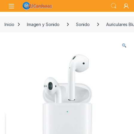
Skip to navigation
Skip to content
Open
Inicio
Imagen y Sonido
Sonido
Auriculares Bl