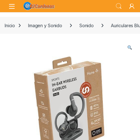
Skip to navigation
Skip to content
Open
Inicio
Imagen y Sonido
Sonido
Auriculares Bl