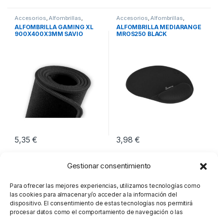
Accesorios
,
Alfombrillas
,
Accesorios
,
Alfombrillas
,
Periféricos
Periféricos
ALFOMBRILLA GAMING XL
ALFOMBRILLA MEDIARANGE
900X400X3MM SAVIO
MROS250 BLACK
GBEPCXL
5,35
€
3,98
€
Gestionar consentimiento
Para ofrecer las mejores experiencias, utilizamos tecnologías como
las cookies para almacenar y/o acceder a la información del
dispositivo. El consentimiento de estas tecnologías nos permitirá
procesar datos como el comportamiento de navegación o las