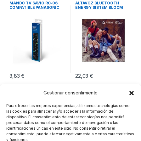
Imagen y Sonido
Sonido
,
Sonido
MANDO TV SAVIO RC-06
ALTAVOZ BLUETOOTH
COMPATIBLE PANASONIC
ENERGY SISTEM BLOOM
SMART TV
MINT
3,83
€
22,03
€
Gestionar consentimiento
Para ofrecer las mejores experiencias, utilizamos tecnologías como
las cookies para almacenar y/o acceder a la información del
dispositivo. El consentimiento de estas tecnologías nos permitirá
procesar datos como el comportamiento de navegación o las
identificaciones únicas en este sitio. No consentir o retirar el
consentimiento, puede afectar negativamente a ciertas características
y funciones.