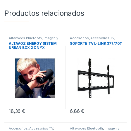
Productos relacionados
Altavoces Bluetooth
,
Imagen y
Accesorios
,
Accesorios TV
,
Sonido
,
Sonido
Imagen y Sonido
ALTAVOZ ENERGY SISTEM
SOPORTE TV L-LINK 37?/70?
URBAN BOX 2 ONYX
18,36
€
6,86
€
Accesorios
,
Accesorios TV
,
Altavoces Bluetooth
,
Imagen y