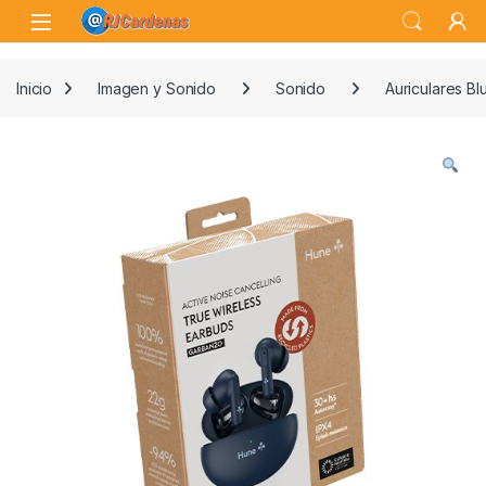
Skip to navigation
Skip to content
Open
Inicio
Imagen y Sonido
Sonido
Auriculares Bl