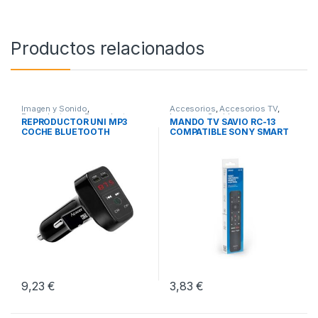
Productos relacionados
Imagen y Sonido
,
Accesorios
,
Accesorios TV
,
Reproductores
,
Reproductores
Imagen y Sonido
REPRODUCTOR UNI MP3
MANDO TV SAVIO RC-13
Mp3-Mp4
COCHE BLUETOOTH
COMPATIBLE SONY SMART
TV
9,23
€
3,83
€