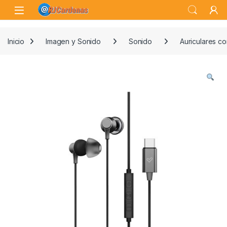
Skip to navigation
Skip to content
Open
Inicio
Imagen y Sonido
Sonido
Auriculares c