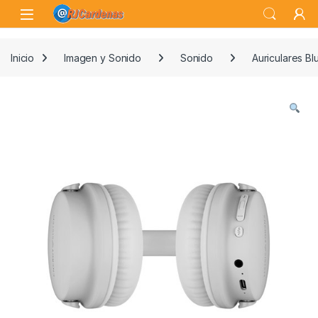
Skip to navigation
Skip to content
Open
Inicio
Imagen y Sonido
Sonido
Auriculares Bl