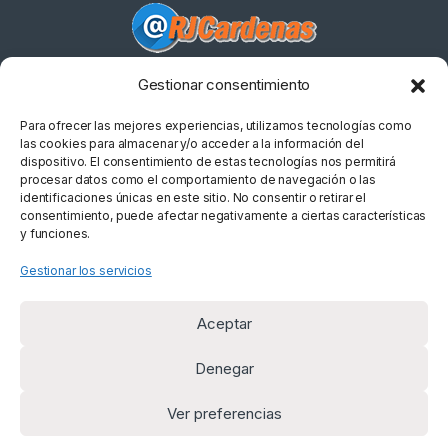
Gestionar consentimiento
¿Alguna duda? Llámanos
+34 669 954 625
Para ofrecer las mejores experiencias, utilizamos tecnologías como
las cookies para almacenar y/o acceder a la información del
dispositivo. El consentimiento de estas tecnologías nos permitirá
procesar datos como el comportamiento de navegación o las
identificaciones únicas en este sitio. No consentir o retirar el
consentimiento, puede afectar negativamente a ciertas características
y funciones.
Gestionar los servicios
Aceptar
Denegar
Ver preferencias