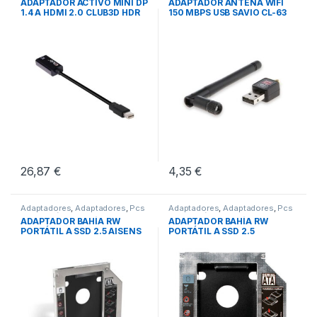
ADAPTADOR ACTIVO MINI DP
ADAPTADOR ANTENA WIFI
1.4 A HDMI 2.0 CLUB3D HDR
150 MBPS USB SAVIO CL-63
26,87
€
4,35
€
Adaptadores
,
Adaptadores
,
Pcs
Adaptadores
,
Adaptadores
,
Pcs
Integración
Integración
ADAPTADOR BAHÍA RW
ADAPTADOR BAHÍA RW
PORTÁTIL A SSD 2.5 AISENS
PORTÁTIL A SSD 2.5
9.5MM
LOGILINK