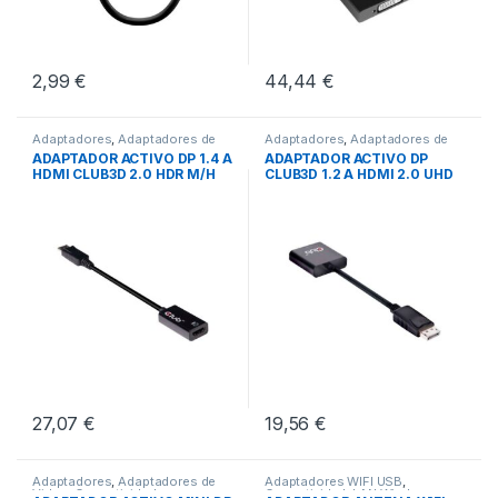
2,99
€
44,44
€
Adaptadores
,
Adaptadores de
Adaptadores
,
Adaptadores de
Video
,
Conectividad
Video
,
Conectividad
ADAPTADOR ACTIVO DP 1.4 A
ADAPTADOR ACTIVO DP
HDMI CLUB3D 2.0 HDR M/H
CLUB3D 1.2 A HDMI 2.0 UHD
27,07
€
19,56
€
Adaptadores
,
Adaptadores de
Adaptadores WIFI USB
,
Video
,
Conectividad
Conectividad
,
LAN Wireless