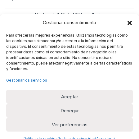
Mostrando 1–15 de 1374 resultados
Gestionar consentimiento
1
2
3
92
…
Para ofrecer las mejores experiencias, utilizamos tecnologías como
las cookies para almacenar y/o acceder a la información del
dispositivo. El consentimiento de estas tecnologías nos permitirá
procesar datos como el comportamiento de navegación o las
identificaciones únicas en este sitio. No consentir o retirar el
consentimiento, puede afectar negativamente a ciertas características
y funciones.
Gestionar los servicios
Aceptar
Denegar
Ver preferencias
¿Alguna duda? Llámanos
+34 669 954 625
Política de cookies
Política de privacidad
Aviso legal