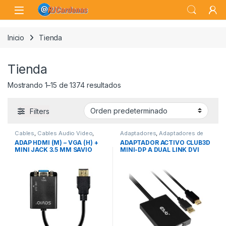
Skip to navigation
Skip to content
Open
Inicio
Tienda
Tienda
Mostrando 1–15 de 1374 resultados
Filters
Cables
,
Cables Audio Video
,
Adaptadores
,
Adaptadores de
Conectividad
Video
,
Conectividad
ADAP HDMI (M) – VGA (H) +
ADAPTADOR ACTIVO CLUB3D
MINI JACK 3.5 MM SAVIO
MINI-DP A DUAL LINK DVI