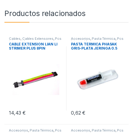
Productos relacionados
Cables
,
Cables Extensores
,
Pcs
Accesorios
,
Pasta Térmica
,
Pcs
Integración
Integración
CABLE EXTENSION LIAN LI
PASTA TÉRMICA PHASAK
STRIMER PLUS 8PIN
GRIS-PLATA JERINGA 0.5
GRAMOS
14,43
€
0,62
€
Accesorios
,
Pasta Térmica
,
Pcs
Accesorios
,
Pasta Térmica
,
Pcs