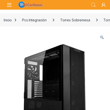
Skip to navigation
Skip to content
Open
Inicio
Pcs Integración
Torres Sobremesa
Tor