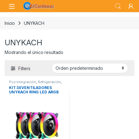
Skip to navigation
Skip to content
Open
Inicio
UNYKACH
UNYKACH
Mostrando el único resultado
Filters
Pcs Integración
,
Refrigeración
,
Ventiladores de Torre
KIT 3XVENTILADORES
UNYKACH RING LED ARGB
120MM