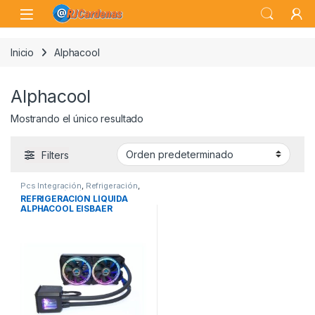
Skip to navigation
Skip to content
Open
Inicio
Alphacool
Alphacool
Mostrando el único resultado
Filters
Pcs Integración
,
Refrigeración
,
Refrigeración Líquida
REFRIGERACIÓN LÍQUIDA
ALPHACOOL EISBAER
AURORA 240