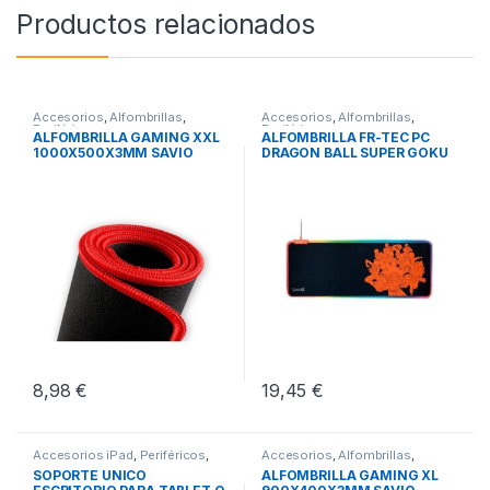
Productos relacionados
Accesorios
,
Alfombrillas
,
Accesorios
,
Alfombrillas
,
Periféricos
Periféricos
ALFOMBRILLA GAMING XXL
ALFOMBRILLA FR-TEC PC
1000X500X3MM SAVIO
DRAGON BALL SUPER GOKU
GTDXXL
8,98
€
19,45
€
Accesorios iPad
,
Periféricos
,
Accesorios
,
Alfombrillas
,
Soportes iPad
Periféricos
SOPORTE UNICO
ALFOMBRILLA GAMING XL