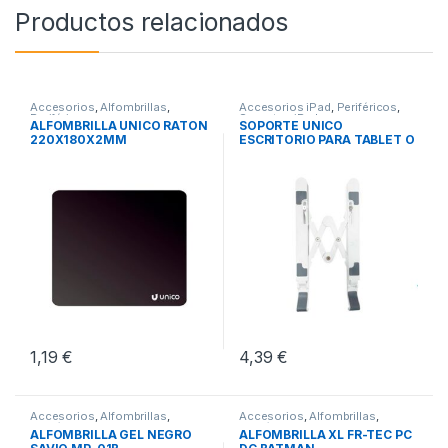
Productos relacionados
Accesorios
,
Alfombrillas
,
Accesorios iPad
,
Periféricos
,
Periféricos
Soportes iPad
ALFOMBRILLA UNICO RATON
SOPORTE UNICO
220X180X2MM
ESCRITORIO PARA TABLET O
PORTATIL
1,19
€
4,39
€
Accesorios
,
Alfombrillas
,
Accesorios
,
Alfombrillas
,
Periféricos
Periféricos
ALFOMBRILLA GEL NEGRO
ALFOMBRILLA XL FR-TEC PC