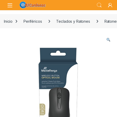
Skip to navigation
Skip to content
Open
Inicio
Periféricos
Teclados y Ratones
Ratones